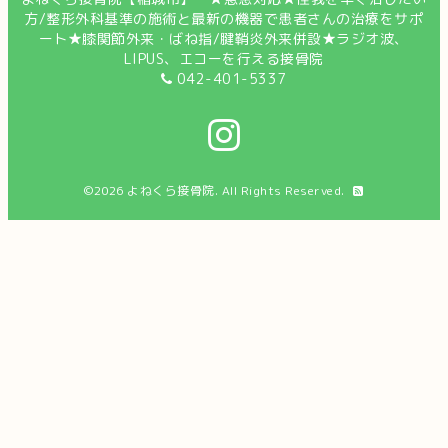
方/整形外科基準の施術と最新の機器で患者さんの治療をサポ
ート★膝関節外来・ばね指/腱鞘炎外来併設★ラジオ波、
LIPUS、エコーを行える接骨院
042-401-5337
©2026
よねくら接骨院
. All Rights Reserved.