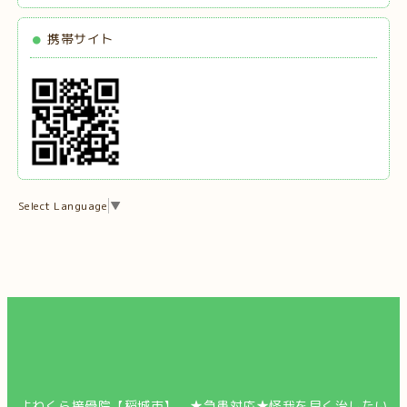
携帯サイト
Select Language
▼
よねくら接骨院【稲城市】 ★急患対応★怪我を早く治したい