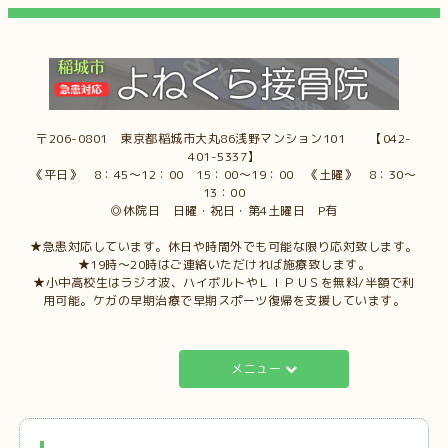
〒206-0801 東京都稲城市大丸86浅野マンション101 【042-
401-5337】
《平日》 8：45～12：00 15：00～19：00 《土曜》 8：30～
13：00
◎休院日 日曜・祝日・第4土曜日 P有
★急患対応しています。休日や時間外でも可能な限り応対致します。
★19時～20時はご連絡いただければ施療致します。
★小中高校生はラジオ波、ハイボルトやＬＩＰＵＳを無料/半額で利
用可能。ケガの早期治療で早期スポーツ復帰を支援しています。
メニュー