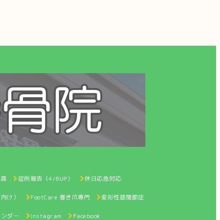
器具
症例報告（4/6UP）
休日応急対応
性向け）
FootCare 巻き爪専門
変形性膝関節症
レンダー
Instagram
Facebook