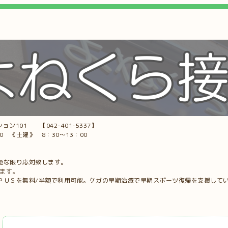
ョン101 【042-401-5337】
00 《土曜》 8：30～13：00
能な限り応対致します。
します。
ＰＵＳを無料/半額で利用可能。ケガの早期治療で早期スポーツ復帰を支援して