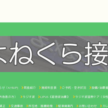
せ（4/6UP)
院長紹介
施術料金表
ご予約・空き状況
設備/治療
間外急患の方）
ラジオ波
LIPUS《超音波治療》
ラジオ波温熱ケア（女
矯正
交通事故
所在地・施療時間
駐車場案内
お問い合わせ
カ