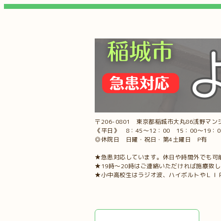
〒206-0801 東京都稲城市大丸86浅野マンシ
《平日》 8：45～12：00 15：00～19：
◎休院日 日曜・祝日・第4土曜日 P有
★急患対応しています。休日や時間外でも可
★19時～20時はご連絡いただければ施療致
★小中高校生はラジオ波、ハイボルトやＬＩ