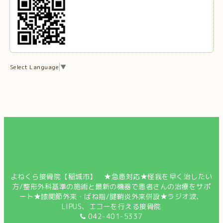
Select Language
▼
よねくら接骨院【稲城市】 ★急患対応★怪我を早く治したい
方/整形外科基準の施術と最新の機器で患者さんの治療をサポ
ート★膝関節外来・ばね指/腱鞘炎外来併設★ラジオ波、
LIPUS、エコーを行える接骨院
042-401-5337