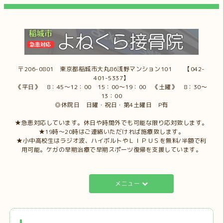
〒206-0801 東京都稲城市大丸86浅野マンション101 【042-
401-5337】
《平日》 8：45～12：00 15：00～19：00 《土曜》 8：30～
13：00
◎休院日 日曜・祝日・第4土曜日 P有
★急患対応しています。休日や時間外でも可能な限り応対致します。
★19時～20時はご連絡いただければ施療致します。
★小中高校生はラジオ波、ハイボルトやＬＩＰＵＳを無料/半額で利
用可能。ケガの早期治療で早期スポーツ復帰を支援しています。
メニュー