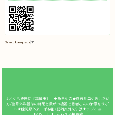
Select Language
▼
よねくら接骨院【稲城市】 ★急患対応★怪我を早く治したい
方/整形外科基準の施術と最新の機器で患者さんの治療をサポ
ート★膝関節外来・ばね指/腱鞘炎外来併設★ラジオ波、
LIPUS、エコーを行える接骨院