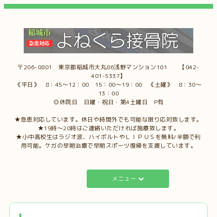
〒206-0801 東京都稲城市大丸86浅野マンション101 【042-
401-5337】
《平日》 8：45～12：00 15：00～19：00 《土曜》 8：30～
13：00
◎休院日 日曜・祝日・第4土曜日 P有
★急患対応しています。休日や時間外でも可能な限り応対致します。
★19時～20時はご連絡いただければ施療致します。
★小中高校生はラジオ波、ハイボルトやＬＩＰＵＳを無料/半額で利
用可能。ケガの早期治療で早期スポーツ復帰を支援しています。
メニュー