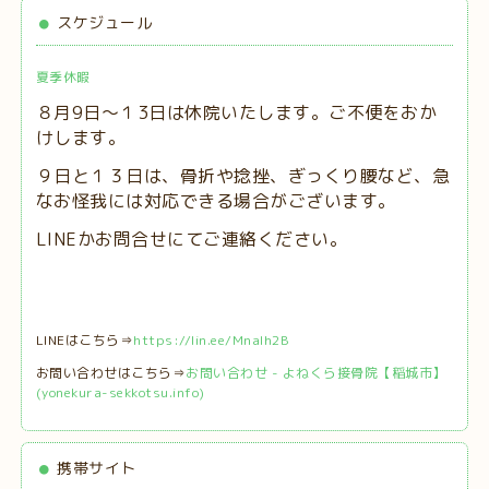
スケジュール
夏季休暇
８月9日～１3日は休院いたします。ご不便をおか
けします。
９日と１３日は、
骨折や捻挫、ぎっくり腰など、急
なお怪我には対応できる場合がございます。
LINEかお問合せにてご連絡ください。
LINEはこちら⇒
https://lin.ee/MnaIh2B
お問い合わせはこちら⇒
お問い合わせ - よねくら接骨院【稲城市】
(yonekura-sekkotsu.info)
携帯サイト