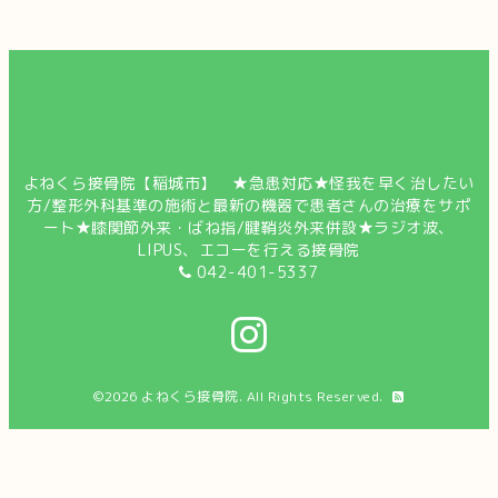
よねくら接骨院【稲城市】 ★急患対応★怪我を早く治したい
方/整形外科基準の施術と最新の機器で患者さんの治療をサポ
ート★膝関節外来・ばね指/腱鞘炎外来併設★ラジオ波、
LIPUS、エコーを行える接骨院
042-401-5337
©2026
よねくら接骨院
. All Rights Reserved.