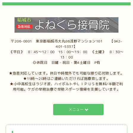
〒206-0801 東京都稲城市大丸86浅野マンション101 【042-
401-5337】
《平日》 8：45～12：00 15：00～19：00 《土曜》 8：30～
13：00
◎休院日 日曜・祝日・第4土曜日 P有
★急患対応しています。休日や時間外でも可能な限り応対致します。
★19時～20時はご連絡いただければ施療致します。
★小中高校生はラジオ波、ハイボルトやＬＩＰＵＳを無料/半額で利
用可能。ケガの早期治療で早期スポーツ復帰を支援しています。
メニュー