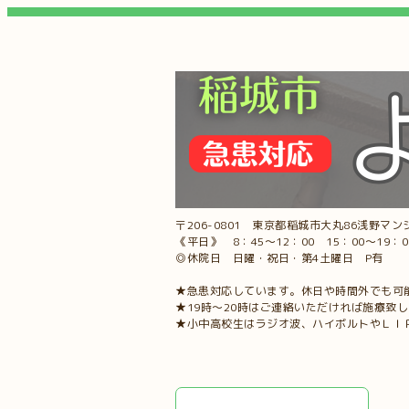
〒206-0801 東京都稲城市大丸86浅野マンシ
《平日》 8：45～12：00 15：00～19：
◎休院日 日曜・祝日・第4土曜日 P有
★急患対応しています。休日や時間外でも可
★19時～20時はご連絡いただければ施療致
★小中高校生はラジオ波、ハイボルトやＬＩ