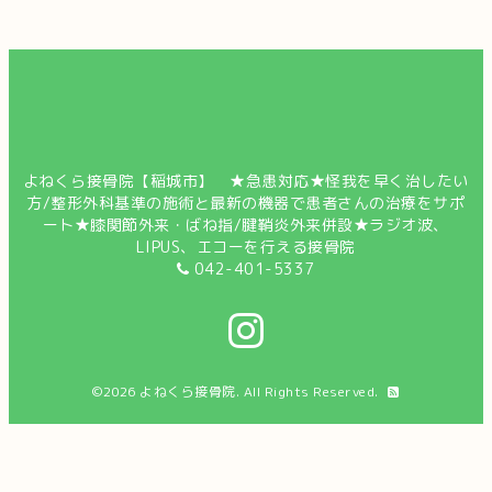
よねくら接骨院【稲城市】 ★急患対応★怪我を早く治したい
方/整形外科基準の施術と最新の機器で患者さんの治療をサポ
ート★膝関節外来・ばね指/腱鞘炎外来併設★ラジオ波、
LIPUS、エコーを行える接骨院
042-401-5337
©2026
よねくら接骨院
. All Rights Reserved.