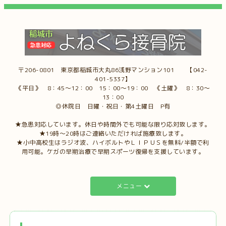
〒206-0801 東京都稲城市大丸86浅野マンション101 【042-
401-5337】
《平日》 8：45～12：00 15：00～19：00 《土曜》 8：30～
13：00
◎休院日 日曜・祝日・第4土曜日 P有
★急患対応しています。休日や時間外でも可能な限り応対致します。
★19時～20時はご連絡いただければ施療致します。
★小中高校生はラジオ波、ハイボルトやＬＩＰＵＳを無料/半額で利
用可能。ケガの早期治療で早期スポーツ復帰を支援しています。
メニュー