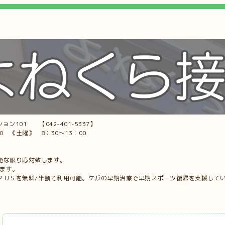
ョン101 【042-401-5337】
00 《土曜》 8：30～13：00
能な限り応対致します。
します。
ＰＵＳを無料/半額で利用可能。ケガの早期治療で早期スポーツ復帰を支援して