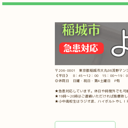
〒206-0801 東京都稲城市大丸86浅野マンシ
《平日》 8：45～12：00 15：00～19：
◎休院日 日曜・祝日・第4土曜日 P有
★急患対応しています。休日や時間外でも可
★19時～20時はご連絡いただければ施療致
★小中高校生はラジオ波、ハイボルトやＬＩ