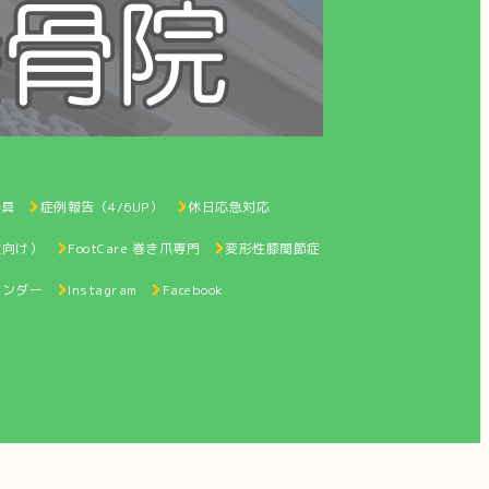
器具
症例報告（4/6UP）
休日応急対応
性向け）
FootCare 巻き爪専門
変形性膝関節症
レンダー
Instagram
Facebook