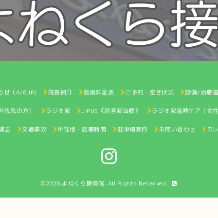
せ（4/6UP)
院長紹介
施術料金表
ご予約・空き状況
設備/治療
間外急患の方）
ラジオ波
LIPUS《超音波治療》
ラジオ波温熱ケア（女
矯正
交通事故
所在地・施療時間
駐車場案内
お問い合わせ
カ
©2026
よねくら接骨院
. All Rights Reserved.