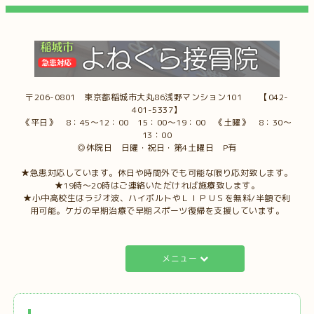
〒206-0801 東京都稲城市大丸86浅野マンション101 【042-
401-5337】
《平日》 8：45～12：00 15：00～19：00 《土曜》 8：30～
13：00
◎休院日 日曜・祝日・第4土曜日 P有
★急患対応しています。休日や時間外でも可能な限り応対致します。
★19時～20時はご連絡いただければ施療致します。
★小中高校生はラジオ波、ハイボルトやＬＩＰＵＳを無料/半額で利
用可能。ケガの早期治療で早期スポーツ復帰を支援しています。
メニュー