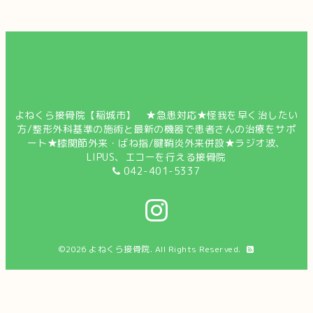
よねくら接骨院【稲城市】 ★急患対応★怪我を早く治したい
方/整形外科基準の施術と最新の機器で患者さんの治療をサポ
ート★膝関節外来・ばね指/腱鞘炎外来併設★ラジオ波、
LIPUS、エコーを行える接骨院
042-401-5337
©2026
よねくら接骨院
. All Rights Reserved.