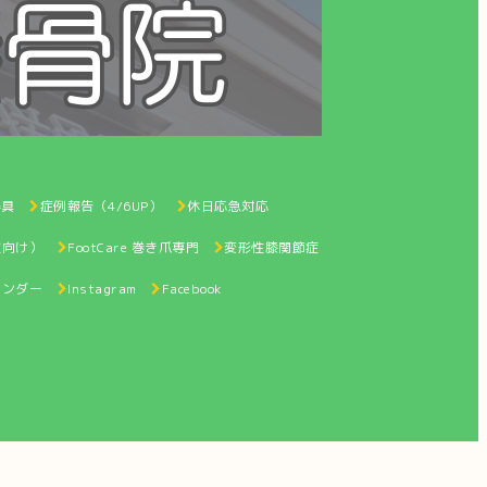
器具
症例報告（4/6UP）
休日応急対応
性向け）
FootCare 巻き爪専門
変形性膝関節症
レンダー
Instagram
Facebook