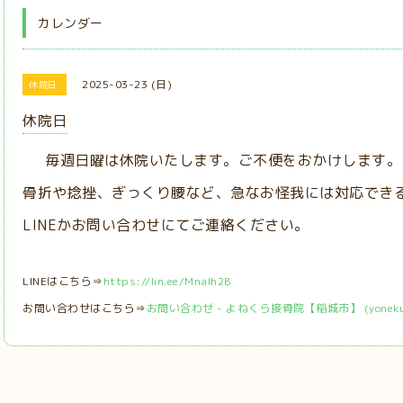
カレンダー
2025-03-23 (日)
休院日
休院日
毎週日曜は休院いたします。ご不便をおかけします。
骨折や捻挫、ぎっくり腰など、急なお怪我には対応でき
LINEかお問い合わせにてご連絡ください。
LINEはこちら⇒
https://lin.ee/MnaIh2B
お問い合わせはこちら⇒
お問い合わせ - よねくら接骨院【稲城市】 (yonekura-s