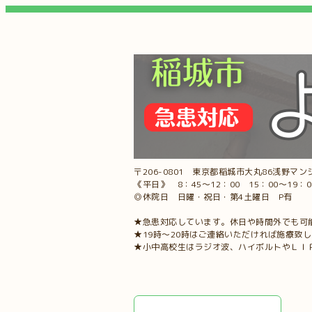
〒206-0801 東京都稲城市大丸86浅野マンシ
《平日》 8：45～12：00 15：00～19：
◎休院日 日曜・祝日・第4土曜日 P有
★急患対応しています。休日や時間外でも可
★19時～20時はご連絡いただければ施療致
★小中高校生はラジオ波、ハイボルトやＬＩ