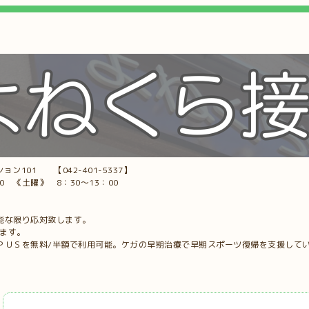
ョン101 【042-401-5337】
00 《土曜》 8：30～13：00
能な限り応対致します。
します。
ＰＵＳを無料/半額で利用可能。ケガの早期治療で早期スポーツ復帰を支援して