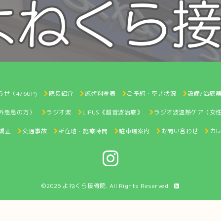
せ（4/6UP)
院長紹介
施術料金表
ご予約・空き状況
設備/治療
間外急患の方）
ラジオ波
LIPUS《超音波治療》
ラジオ波温熱ケア（女
矯正
交通事故
所在地・施療時間
駐車場案内
お問い合わせ
カ
©2026
よねくら接骨院
. All Rights Reserved.