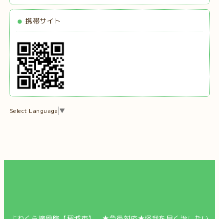
携帯サイト
Select Language
▼
よねくら接骨院【稲城市】 ★急患対応★怪我を早く治したい