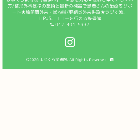
方/整形外科基準の施術と最新の機器で患者さんの治療をサポ
ート★膝関節外来・ばね指/腱鞘炎外来併設★ラジオ波、
LIPUS、エコーを行える接骨院
042-401-5337
©2026
よねくら接骨院
. All Rights Reserved.