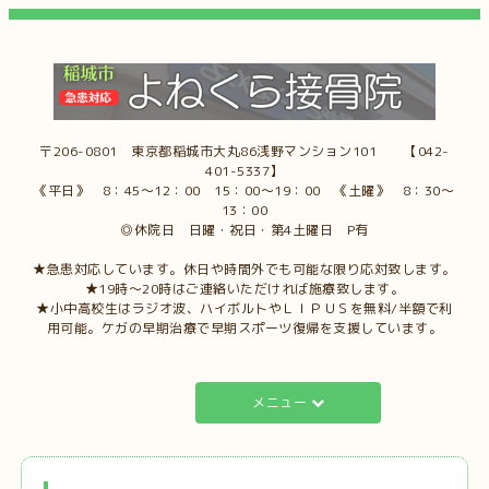
〒206-0801 東京都稲城市大丸86浅野マンション101 【042-
401-5337】
《平日》 8：45～12：00 15：00～19：00 《土曜》 8：30～
13：00
◎休院日 日曜・祝日・第4土曜日 P有
★急患対応しています。休日や時間外でも可能な限り応対致します。
★19時～20時はご連絡いただければ施療致します。
★小中高校生はラジオ波、ハイボルトやＬＩＰＵＳを無料/半額で利
用可能。ケガの早期治療で早期スポーツ復帰を支援しています。
メニュー