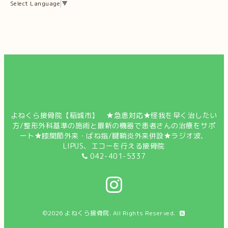
Select Language
▼
よねくら接骨院【稲城市】 ★急患対応★怪我を早く治したい
方/整形外科基準の施術と最新の機器で患者さんの治療をサポ
ート★膝関節外来・ばね指/腱鞘炎外来併設★ラジオ波、
LIPUS、エコーを行える接骨院
042-401-5337
©2026
よねくら接骨院
. All Rights Reserved.