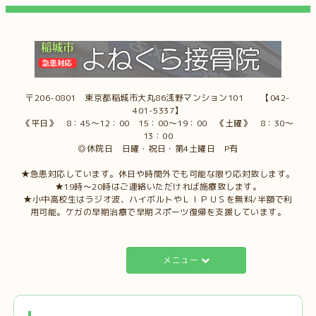
〒206-0801 東京都稲城市大丸86浅野マンション101 【042-
401-5337】
《平日》 8：45～12：00 15：00～19：00 《土曜》 8：30～
13：00
◎休院日 日曜・祝日・第4土曜日 P有
★急患対応しています。休日や時間外でも可能な限り応対致します。
★19時～20時はご連絡いただければ施療致します。
★小中高校生はラジオ波、ハイボルトやＬＩＰＵＳを無料/半額で利
用可能。ケガの早期治療で早期スポーツ復帰を支援しています。
メニュー