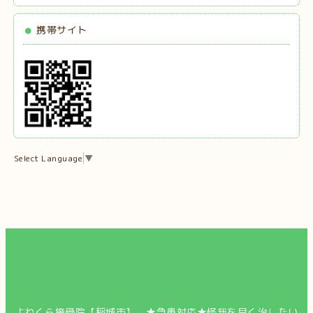
携帯サイト
Select Language
▼
よねくら接骨院【稲城市】 ★急患対応★怪我を早く治したい