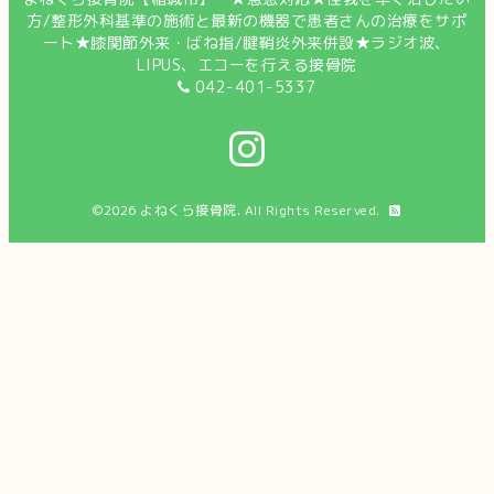
方/整形外科基準の施術と最新の機器で患者さんの治療をサポ
ート★膝関節外来・ばね指/腱鞘炎外来併設★ラジオ波、
LIPUS、エコーを行える接骨院
042-401-5337
©2026
よねくら接骨院
. All Rights Reserved.