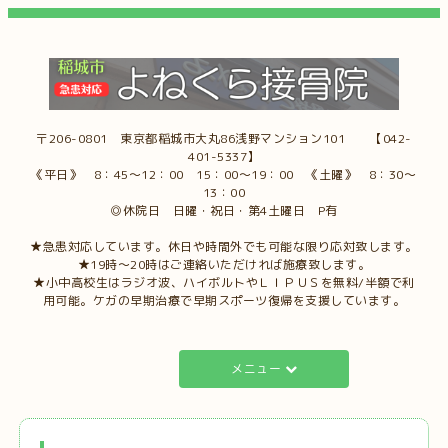
〒206-0801 東京都稲城市大丸86浅野マンション101 【042-
401-5337】
《平日》 8：45～12：00 15：00～19：00 《土曜》 8：30～
13：00
◎休院日 日曜・祝日・第4土曜日 P有
★急患対応しています。休日や時間外でも可能な限り応対致します。
★19時～20時はご連絡いただければ施療致します。
★小中高校生はラジオ波、ハイボルトやＬＩＰＵＳを無料/半額で利
用可能。ケガの早期治療で早期スポーツ復帰を支援しています。
メニュー