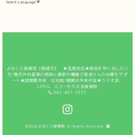
Select Language
▼
よねくら接骨院【稲城市】 ★急患対応★怪我を早く治したい
方/整形外科基準の施術と最新の機器で患者さんの治療をサポ
ート★膝関節外来・ばね指/腱鞘炎外来併設★ラジオ波、
LIPUS、エコーを行える接骨院
042-401-5337
©2026
よねくら接骨院
. All Rights Reserved.