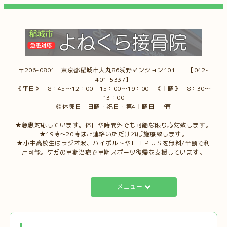
〒206-0801 東京都稲城市大丸86浅野マンション101 【042-
401-5337】
《平日》 8：45～12：00 15：00～19：00 《土曜》 8：30～
13：00
◎休院日 日曜・祝日・第4土曜日 P有
★急患対応しています。休日や時間外でも可能な限り応対致します。
★19時～20時はご連絡いただければ施療致します。
★小中高校生はラジオ波、ハイボルトやＬＩＰＵＳを無料/半額で利
用可能。ケガの早期治療で早期スポーツ復帰を支援しています。
メニュー