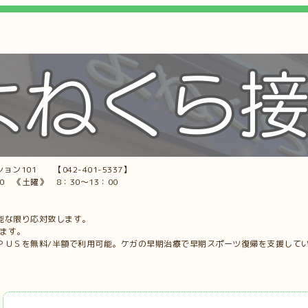
ョン101 【042-401-5337】
00 《土曜》 8：30～13：00
能な限り応対致します。
します。
ＰＵＳを無料/半額で利用可能。ケガの早期治療で早期スポーツ復帰を支援して