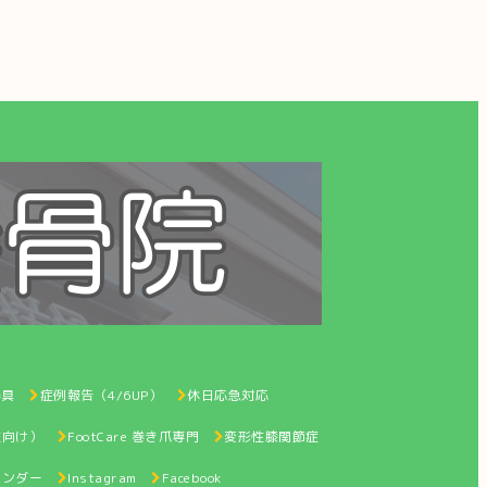
器具
症例報告（4/6UP）
休日応急対応
性向け）
FootCare 巻き爪専門
変形性膝関節症
レンダー
Instagram
Facebook