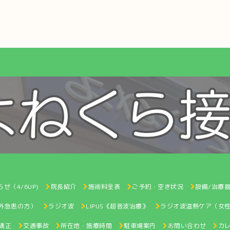
せ（4/6UP)
院長紹介
施術料金表
ご予約・空き状況
設備/治療
間外急患の方）
ラジオ波
LIPUS《超音波治療》
ラジオ波温熱ケア（女
矯正
交通事故
所在地・施療時間
駐車場案内
お問い合わせ
カ