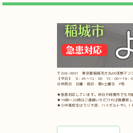
〒206-0801 東京都稲城市大丸86浅野マンシ
《平日》 8：45～12：00 15：00～19：
◎休院日 日曜・祝日・第4土曜日 P有
★急患対応しています。休日や時間外でも可
★19時～20時はご連絡いただければ施療致
★小中高校生はラジオ波、ハイボルトやＬＩ