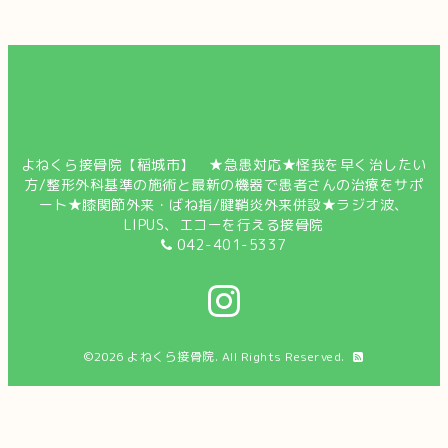
よねくら接骨院【稲城市】 ★急患対応★怪我を早く治したい
方/整形外科基準の施術と最新の機器で患者さんの治療をサポ
ート★膝関節外来・ばね指/腱鞘炎外来併設★ラジオ波、
LIPUS、エコーを行える接骨院
042-401-5337
©2026
よねくら接骨院
. All Rights Reserved.