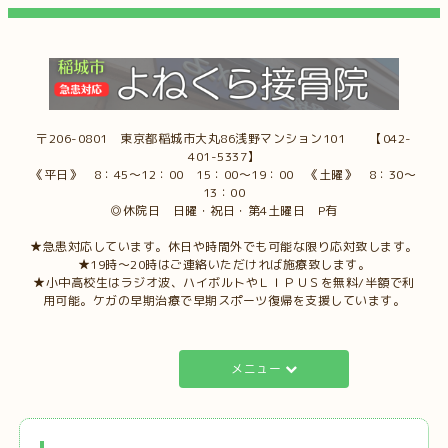
〒206-0801 東京都稲城市大丸86浅野マンション101 【042-
401-5337】
《平日》 8：45～12：00 15：00～19：00 《土曜》 8：30～
13：00
◎休院日 日曜・祝日・第4土曜日 P有
★急患対応しています。休日や時間外でも可能な限り応対致します。
★19時～20時はご連絡いただければ施療致します。
★小中高校生はラジオ波、ハイボルトやＬＩＰＵＳを無料/半額で利
用可能。ケガの早期治療で早期スポーツ復帰を支援しています。
メニュー