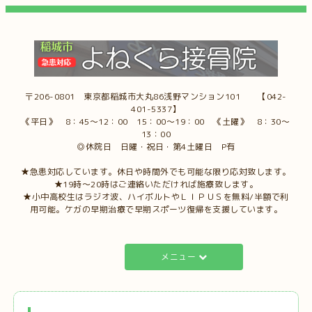
〒206-0801 東京都稲城市大丸86浅野マンション101 【042-
401-5337】
《平日》 8：45～12：00 15：00～19：00 《土曜》 8：30～
13：00
◎休院日 日曜・祝日・第4土曜日 P有
★急患対応しています。休日や時間外でも可能な限り応対致します。
★19時～20時はご連絡いただければ施療致します。
★小中高校生はラジオ波、ハイボルトやＬＩＰＵＳを無料/半額で利
用可能。ケガの早期治療で早期スポーツ復帰を支援しています。
メニュー