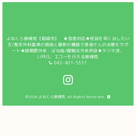
よねくら接骨院【稲城市】 ★急患対応★怪我を早く治したい
方/整形外科基準の施術と最新の機器で患者さんの治療をサポ
ート★膝関節外来・ばね指/腱鞘炎外来併設★ラジオ波、
LIPUS、エコーを行える接骨院
042-401-5337
©2026
よねくら接骨院
. All Rights Reserved.