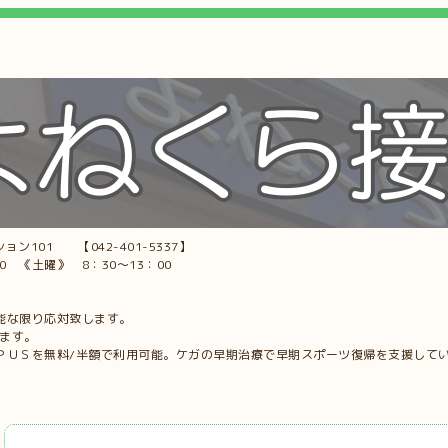
ョン101 【042-401-5337】
00 《土曜》 8：30～13：00
能な限り応対致します。
します。
ＰＵＳを無料/半額で利用可能。ケガの早期治療で早期スポーツ復帰を支援して