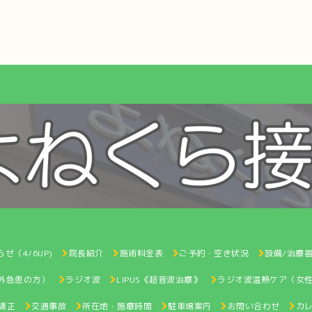
せ（4/6UP)
院長紹介
施術料金表
ご予約・空き状況
設備/治療
間外急患の方）
ラジオ波
LIPUS《超音波治療》
ラジオ波温熱ケア（女
矯正
交通事故
所在地・施療時間
駐車場案内
お問い合わせ
カ