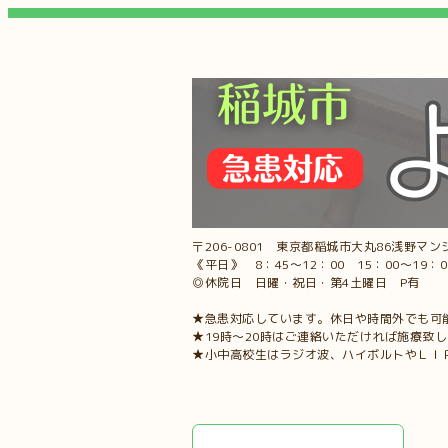
〒206-0801 東京都稲城市大丸86浅野マンシ
《平日》 8：45～12：00 15：00～19：
◎休院日 日曜・祝日・第4土曜日 P有
★急患対応しています。休日や時間外でも可
★19時～20時はご連絡いただければ施療致
★小中高校生はラジオ波、ハイボルトやＬＩ