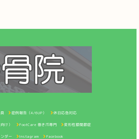
器具
症例報告（4/6UP）
休日応急対応
性向け）
FootCare 巻き爪専門
変形性膝関節症
レンダー
Instagram
Facebook