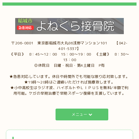
〒206-0801 東京都稲城市大丸86浅野マンション101 【042-
401-5337】
《平日》 8：45～12：00 15：00～19：00 《土曜》 8：30～
13：00
◎休院日 日曜・祝日・第4土曜日 P有
★急患対応しています。休日や時間外でも可能な限り応対致します。
★19時～20時はご連絡いただければ施療致します。
★小中高校生はラジオ波、ハイボルトやＬＩＰＵＳを無料/半額で利
用可能。ケガの早期治療で早期スポーツ復帰を支援しています。
メニュー