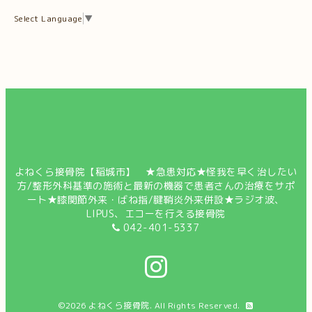
Select Language
▼
よねくら接骨院【稲城市】 ★急患対応★怪我を早く治したい
方/整形外科基準の施術と最新の機器で患者さんの治療をサポ
ート★膝関節外来・ばね指/腱鞘炎外来併設★ラジオ波、
LIPUS、エコーを行える接骨院
042-401-5337
©2026
よねくら接骨院
. All Rights Reserved.