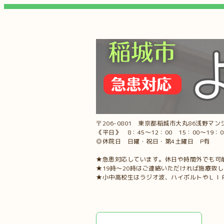
〒206-0801 東京都稲城市大丸86浅野マンシ
《平日》 8：45～12：00 15：00～19：
◎休院日 日曜・祝日・第4土曜日 P有
★急患対応しています。休日や時間外でも可
★19時～20時はご連絡いただければ施療致
★小中高校生はラジオ波、ハイボルトやＬＩ