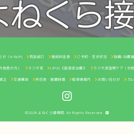
せ（4/6UP)
院長紹介
施術料金表
ご予約・空き状況
設備/治療
間外急患の方）
ラジオ波
LIPUS《超音波治療》
ラジオ波温熱ケア（女
矯正
交通事故
所在地・施療時間
駐車場案内
お問い合わせ
カ
©2026
よねくら接骨院
. All Rights Reserved.