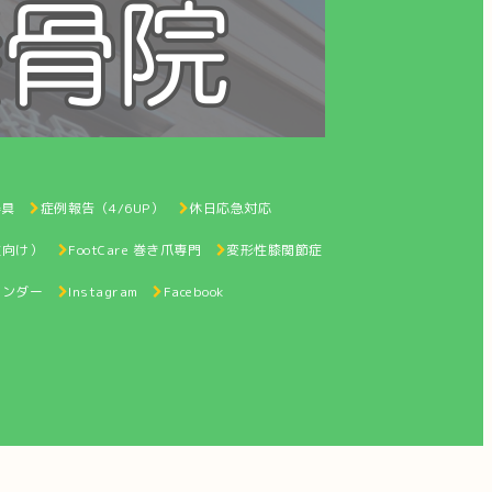
器具
症例報告（4/6UP）
休日応急対応
性向け）
FootCare 巻き爪専門
変形性膝関節症
レンダー
Instagram
Facebook