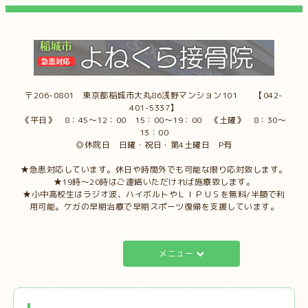
〒206-0801 東京都稲城市大丸86浅野マンション101 【042-
401-5337】
《平日》 8：45～12：00 15：00～19：00 《土曜》 8：30～
13：00
◎休院日 日曜・祝日・第4土曜日 P有
★急患対応しています。休日や時間外でも可能な限り応対致します。
★19時～20時はご連絡いただければ施療致します。
★小中高校生はラジオ波、ハイボルトやＬＩＰＵＳを無料/半額で利
用可能。ケガの早期治療で早期スポーツ復帰を支援しています。
メニュー