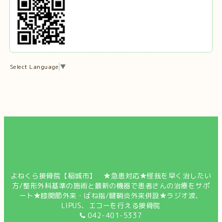
Select Language
▼
よねくら接骨院【稲城市】 ★急患対応★怪我を早く治したい
方/整形外科基準の施術と最新の機器で患者さんの治療をサポ
ート★膝関節外来・ばね指/腱鞘炎外来併設★ラジオ波、
LIPUS、エコーを行える接骨院
042-401-5337