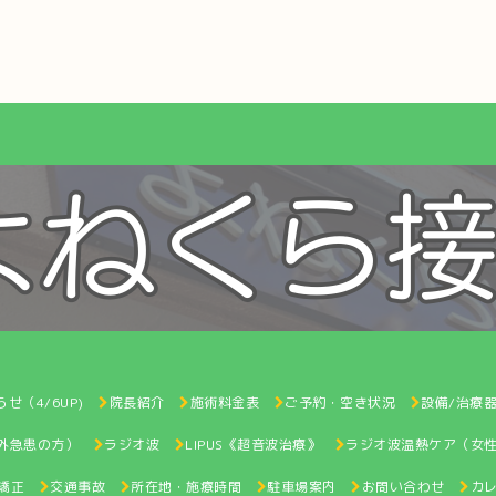
せ（4/6UP)
院長紹介
施術料金表
ご予約・空き状況
設備/治療
間外急患の方）
ラジオ波
LIPUS《超音波治療》
ラジオ波温熱ケア（女
矯正
交通事故
所在地・施療時間
駐車場案内
お問い合わせ
カ