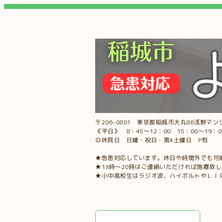
〒206-0801 東京都稲城市大丸86浅野マンシ
《平日》 8：45～12：00 15：00～19：
◎休院日 日曜・祝日・第4土曜日 P有
★急患対応しています。休日や時間外でも可
★19時～20時はご連絡いただければ施療致
★小中高校生はラジオ波、ハイボルトやＬＩ