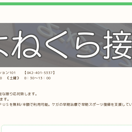
ョン101 【042-401-5337】
00 《土曜》 8：30～13：00
能な限り応対致します。
します。
ＰＵＳを無料/半額で利用可能。ケガの早期治療で早期スポーツ復帰を支援して