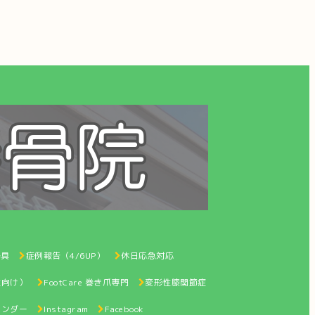
器具
症例報告（4/6UP）
休日応急対応
性向け）
FootCare 巻き爪専門
変形性膝関節症
レンダー
Instagram
Facebook