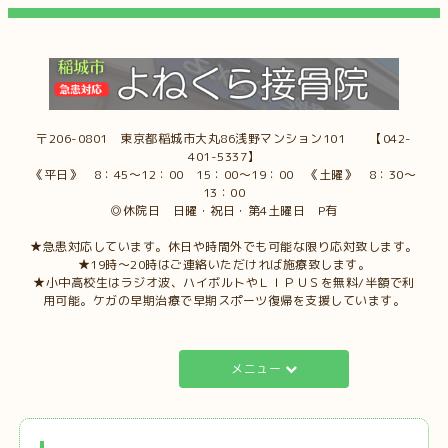
〒206-0801 東京都稲城市大丸86浅野マンション101 【042-
401-5337】
《平日》 8：45～12：00 15：00～19：00 《土曜》 8：30～
13：00
◎休院日 日曜・祝日・第4土曜日 P有
★急患対応しています。休日や時間外でも可能な限り応対致します。
★19時～20時はご連絡いただければ施療致します。
★小中高校生はラジオ波、ハイボルトやＬＩＰＵＳを無料/半額で利
用可能。ケガの早期治療で早期スポーツ復帰を支援しています。
メニュー