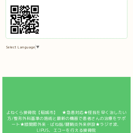
Select Language
▼
よねくら接骨院【稲城市】 ★急患対応★怪我を早く治したい
方/整形外科基準の施術と最新の機器で患者さんの治療をサポ
ート★膝関節外来・ばね指/腱鞘炎外来併設★ラジオ波、
LIPUS、エコーを行える接骨院