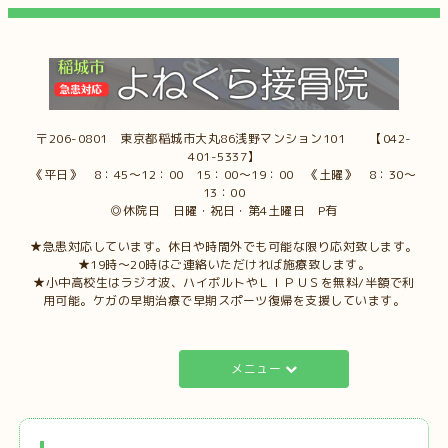
〒206-0801 東京都稲城市大丸86浅野マンション101 【042-
401-5337】
《平日》 8：45～12：00 15：00～19：00 《土曜》 8：30～
13：00
◎休院日 日曜・祝日・第4土曜日 P有
★急患対応しています。休日や時間外でも可能な限り応対致します。
★19時～20時はご連絡いただければ施療致します。
★小中高校生はラジオ波、ハイボルトやＬＩＰＵＳを無料/半額で利
用可能。ケガの早期治療で早期スポーツ復帰を支援しています。
メニュー