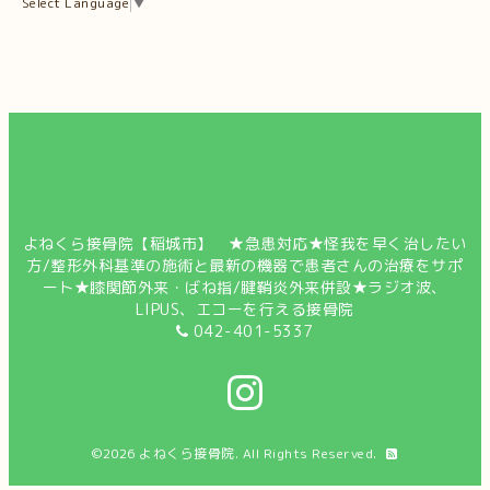
Select Language
▼
よねくら接骨院【稲城市】 ★急患対応★怪我を早く治したい
方/整形外科基準の施術と最新の機器で患者さんの治療をサポ
ート★膝関節外来・ばね指/腱鞘炎外来併設★ラジオ波、
LIPUS、エコーを行える接骨院
042-401-5337
©2026
よねくら接骨院
. All Rights Reserved.