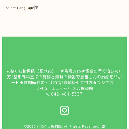
Select Language
▼
よねくら接骨院【稲城市】 ★急患対応★怪我を早く治したい
方/整形外科基準の施術と最新の機器で患者さんの治療をサポ
ート★膝関節外来・ばね指/腱鞘炎外来併設★ラジオ波、
LIPUS、エコーを行える接骨院
042-401-5337
©2026
よねくら接骨院
. All Rights Reserved.