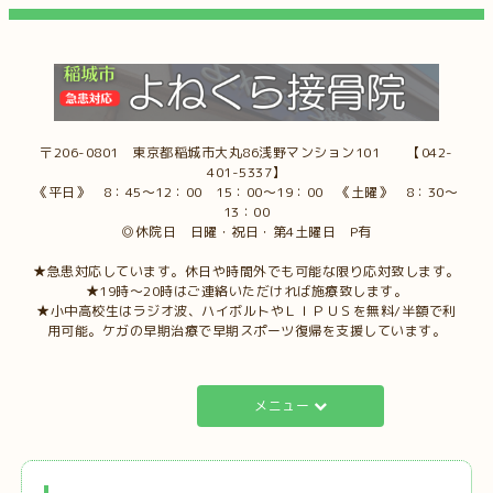
〒206-0801 東京都稲城市大丸86浅野マンション101 【042-
401-5337】
《平日》 8：45～12：00 15：00～19：00 《土曜》 8：30～
13：00
◎休院日 日曜・祝日・第4土曜日 P有
★急患対応しています。休日や時間外でも可能な限り応対致します。
★19時～20時はご連絡いただければ施療致します。
★小中高校生はラジオ波、ハイボルトやＬＩＰＵＳを無料/半額で利
用可能。ケガの早期治療で早期スポーツ復帰を支援しています。
メニュー