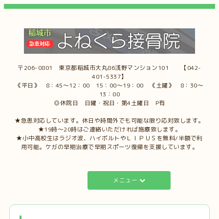
〒206-0801 東京都稲城市大丸86浅野マンション101 【042-
401-5337】
《平日》 8：45～12：00 15：00～19：00 《土曜》 8：30～
13：00
◎休院日 日曜・祝日・第4土曜日 P有
★急患対応しています。休日や時間外でも可能な限り応対致します。
★19時～20時はご連絡いただければ施療致します。
★小中高校生はラジオ波、ハイボルトやＬＩＰＵＳを無料/半額で利
用可能。ケガの早期治療で早期スポーツ復帰を支援しています。
メニュー