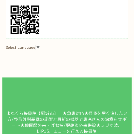
Select Language
▼
よねくら接骨院【稲城市】 ★急患対応★怪我を早く治したい
方/整形外科基準の施術と最新の機器で患者さんの治療をサポ
ート★膝関節外来・ばね指/腱鞘炎外来併設★ラジオ波、
LIPUS、エコーを行える接骨院