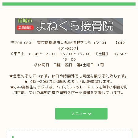
〒206-0801 東京都稲城市大丸86浅野マンション101 【042-
401-5337】
《平日》 8：45～12：00 15：00～19：00 《土曜》 8：30～
13：00
◎休院日 日曜・祝日・第4土曜日 P有
★急患対応しています。休日や時間外でも可能な限り応対致します。
★19時～20時はご連絡いただければ施療致します。
★小中高校生はラジオ波、ハイボルトやＬＩＰＵＳを無料/半額で利
用可能。ケガの早期治療で早期スポーツ復帰を支援しています。
メニュー