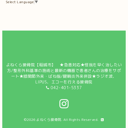
Select Language
▼
よねくら接骨院【稲城市】 ★急患対応★怪我を早く治したい
方/整形外科基準の施術と最新の機器で患者さんの治療をサポ
ート★膝関節外来・ばね指/腱鞘炎外来併設★ラジオ波、
LIPUS、エコーを行える接骨院
042-401-5337
©2026
よねくら接骨院
. All Rights Reserved.