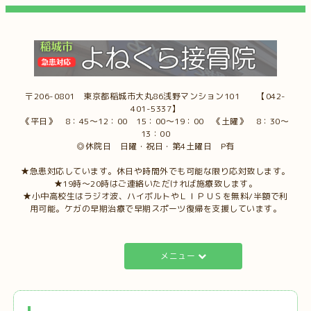
〒206-0801 東京都稲城市大丸86浅野マンション101 【042-
401-5337】
《平日》 8：45～12：00 15：00～19：00 《土曜》 8：30～
13：00
◎休院日 日曜・祝日・第4土曜日 P有
★急患対応しています。休日や時間外でも可能な限り応対致します。
★19時～20時はご連絡いただければ施療致します。
★小中高校生はラジオ波、ハイボルトやＬＩＰＵＳを無料/半額で利
用可能。ケガの早期治療で早期スポーツ復帰を支援しています。
メニュー