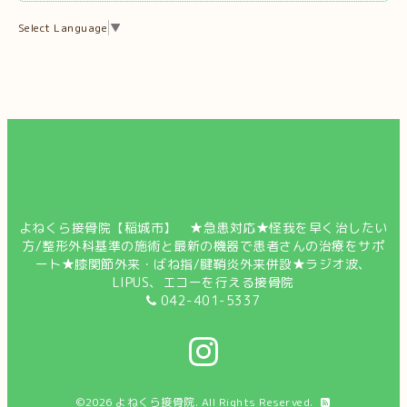
Select Language
▼
よねくら接骨院【稲城市】 ★急患対応★怪我を早く治したい
方/整形外科基準の施術と最新の機器で患者さんの治療をサポ
ート★膝関節外来・ばね指/腱鞘炎外来併設★ラジオ波、
LIPUS、エコーを行える接骨院
042-401-5337
©2026
よねくら接骨院
. All Rights Reserved.