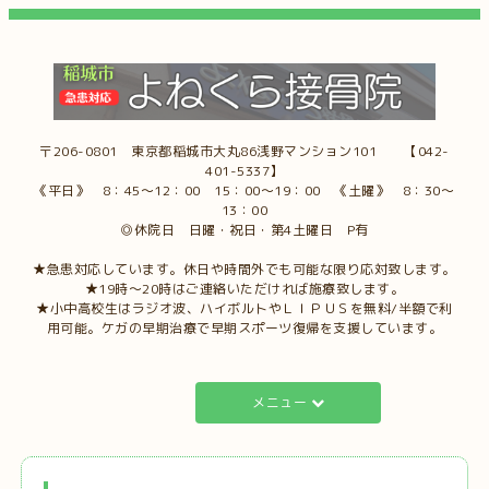
〒206-0801 東京都稲城市大丸86浅野マンション101 【042-
401-5337】
《平日》 8：45～12：00 15：00～19：00 《土曜》 8：30～
13：00
◎休院日 日曜・祝日・第4土曜日 P有
★急患対応しています。休日や時間外でも可能な限り応対致します。
★19時～20時はご連絡いただければ施療致します。
★小中高校生はラジオ波、ハイボルトやＬＩＰＵＳを無料/半額で利
用可能。ケガの早期治療で早期スポーツ復帰を支援しています。
メニュー