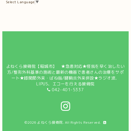
Select Language
▼
よねくら接骨院【稲城市】 ★急患対応★怪我を早く治したい
方/整形外科基準の施術と最新の機器で患者さんの治療をサポ
ート★膝関節外来・ばね指/腱鞘炎外来併設★ラジオ波、
LIPUS、エコーを行える接骨院
042-401-5337
©2026
よねくら接骨院
. All Rights Reserved.