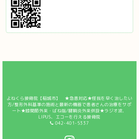
よねくら接骨院【稲城市】 ★急患対応★怪我を早く治したい
方/整形外科基準の施術と最新の機器で患者さんの治療をサポ
ート★膝関節外来・ばね指/腱鞘炎外来併設★ラジオ波、
LIPUS、エコーを行える接骨院
042-401-5337