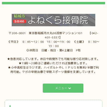
〒206-0801 東京都稲城市大丸86浅野マンション101 【042-
401-5337】
《平日》 8：45～12：00 15：00～19：00 《土曜》 8：30～
13：00
◎休院日 日曜・祝日・第4土曜日 P有
★急患対応しています。休日や時間外でも可能な限り応対致します。
★19時～20時はご連絡いただければ施療致します。
★小中高校生はラジオ波、ハイボルトやＬＩＰＵＳを無料/半額で利
用可能。ケガの早期治療で早期スポーツ復帰を支援しています。
メニュー