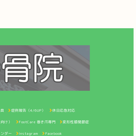
器具
症例報告（4/6UP）
休日応急対応
性向け）
FootCare 巻き爪専門
変形性膝関節症
レンダー
Instagram
Facebook