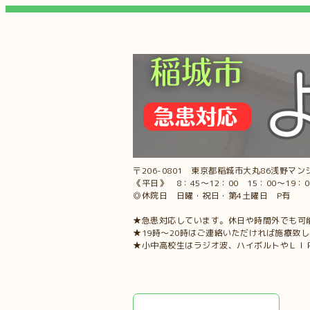
〒206-0801 東京都稲城市大丸86浅野マンシ
《平日》 8：45～12：00 15：00～19：
◎休院日 日曜・祝日・第4土曜日 P有
★急患対応しています。休日や時間外でも可
★19時～20時はご連絡いただければ施療致
★小中高校生はラジオ波、ハイボルトやＬＩ