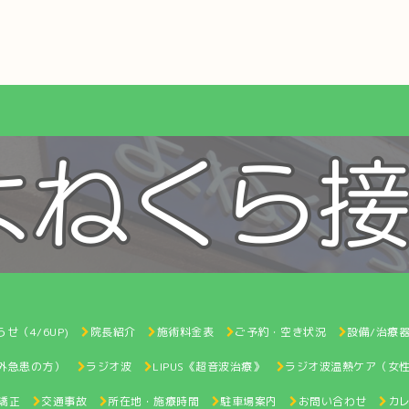
せ（4/6UP)
院長紹介
施術料金表
ご予約・空き状況
設備/治療
間外急患の方）
ラジオ波
LIPUS《超音波治療》
ラジオ波温熱ケア（女
矯正
交通事故
所在地・施療時間
駐車場案内
お問い合わせ
カ