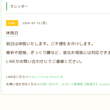
カレンダー
2024-02-12 (月)
休院日
休院日
祝日は休院いたします。ご不便をおかけします。
骨折や捻挫、ぎっくり腰など、急なお怪我には対応でき
LINEかお問い合わせにてご連絡ください。
LINEはこちら⇒
https://lin.ee/MnaIh2B
お問い合わせはこちら⇒
お問い合わせ - よねくら接骨院【稲城市】 (yonekura-s