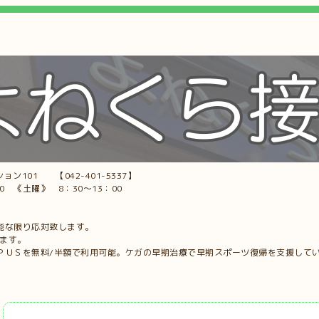
ョン101 【042-401-5337】
00 《土曜》 8：30～13：00
能な限り応対致します。
します。
ＰＵＳを無料/半額で利用可能。ケガの早期治療で早期スポーツ復帰を支援して