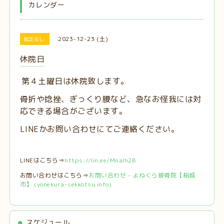
カレンダー
2023-12-23 (土)
指定なし
休院日
第４土曜日は休院致します。
骨折や捻挫、ぎっくり腰など、急なお怪我には対
応できる場合がございます。
LINEかお問い合わせにてご連絡ください。
LINEはこちら⇒
https://lin.ee/MnaIh2B
お問い合わせはこちら⇒
お問い合わせ - よねくら接骨院【稲城
市】 (yonekura-sekkotsu.info)
スケジュール