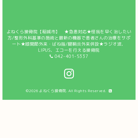
よねくら接骨院【稲城市】 ★急患対応★怪我を早く治したい
方/整形外科基準の施術と最新の機器で患者さんの治療をサポ
ート★膝関節外来・ばね指/腱鞘炎外来併設★ラジオ波、
LIPUS、エコーを行える接骨院
042-401-5337
©2026
よねくら接骨院
. All Rights Reserved.