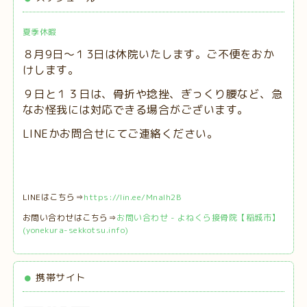
夏季休暇
８月9日～１3日は休院いたします。ご不便をおか
けします。
９日と１３日は、
骨折や捻挫、ぎっくり腰など、急
なお怪我には対応できる場合がございます。
LINEかお問合せにてご連絡ください。
LINEはこちら⇒
https://lin.ee/MnaIh2B
お問い合わせはこちら⇒
お問い合わせ - よねくら接骨院【稲城市】
(yonekura-sekkotsu.info)
携帯サイト