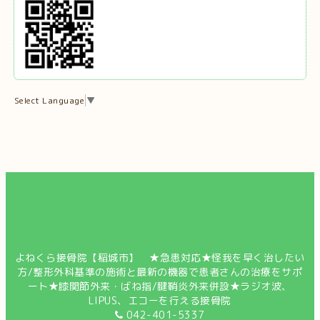
Select Language
▼
よねくら接骨院【稲城市】 ★急患対応★怪我を早く治したい
方/整形外科基準の施術と最新の機器で患者さんの治療をサポ
ート★膝関節外来・ばね指/腱鞘炎外来併設★ラジオ波、
LIPUS、エコーを行える接骨院
042-401-5337