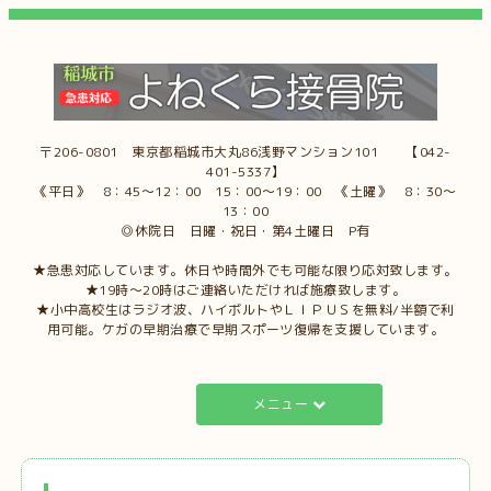
〒206-0801 東京都稲城市大丸86浅野マンション101 【042-
401-5337】
《平日》 8：45～12：00 15：00～19：00 《土曜》 8：30～
13：00
◎休院日 日曜・祝日・第4土曜日 P有
★急患対応しています。休日や時間外でも可能な限り応対致します。
★19時～20時はご連絡いただければ施療致します。
★小中高校生はラジオ波、ハイボルトやＬＩＰＵＳを無料/半額で利
用可能。ケガの早期治療で早期スポーツ復帰を支援しています。
メニュー