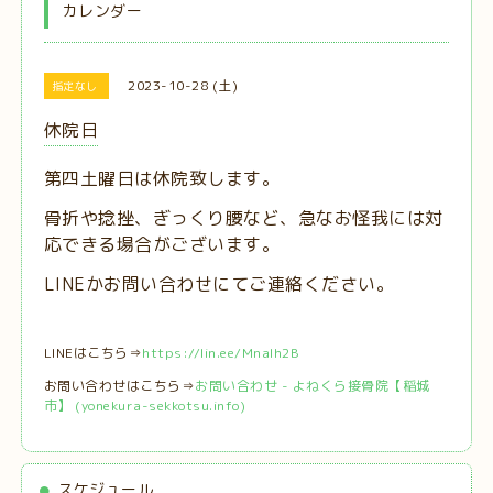
カレンダー
2023-10-28 (土)
指定なし
休院日
第四土曜日は休院致します。
骨折や捻挫、ぎっくり腰など、急なお怪我には対
応できる場合がございます。
LINEかお問い合わせにてご連絡ください。
LINEはこちら⇒
https://lin.ee/MnaIh2B
お問い合わせはこちら⇒
お問い合わせ - よねくら接骨院【稲城
市】 (yonekura-sekkotsu.info)
スケジュール