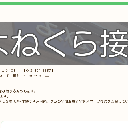
ョン101 【042-401-5337】
00 《土曜》 8：30～13：00
能な限り応対致します。
します。
ＰＵＳを無料/半額で利用可能。ケガの早期治療で早期スポーツ復帰を支援して