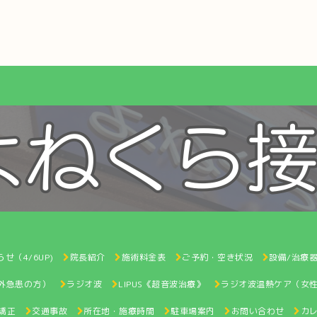
せ（4/6UP)
院長紹介
施術料金表
ご予約・空き状況
設備/治療
間外急患の方）
ラジオ波
LIPUS《超音波治療》
ラジオ波温熱ケア（女
矯正
交通事故
所在地・施療時間
駐車場案内
お問い合わせ
カ