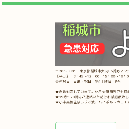
〒206-0801 東京都稲城市大丸86浅野マンシ
《平日》 8：45～12：00 15：00～19：
◎休院日 日曜・祝日・第4土曜日 P有
★急患対応しています。休日や時間外でも可
★19時～20時はご連絡いただければ施療致
★小中高校生はラジオ波、ハイボルトやＬＩ