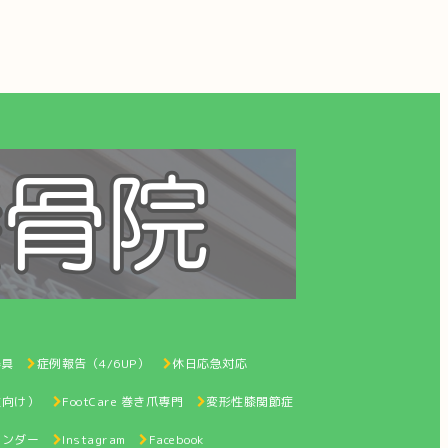
器具
症例報告（4/6UP）
休日応急対応
性向け）
FootCare 巻き爪専門
変形性膝関節症
レンダー
Instagram
Facebook