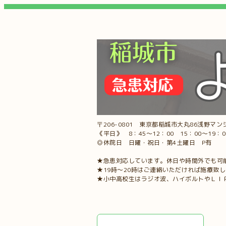
〒206-0801 東京都稲城市大丸86浅野マンシ
《平日》 8：45～12：00 15：00～19：
◎休院日 日曜・祝日・第4土曜日 P有
★急患対応しています。休日や時間外でも可
★19時～20時はご連絡いただければ施療致
★小中高校生はラジオ波、ハイボルトやＬＩ