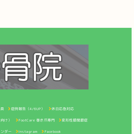
器具
症例報告（4/6UP）
休日応急対応
性向け）
FootCare 巻き爪専門
変形性膝関節症
レンダー
Instagram
Facebook