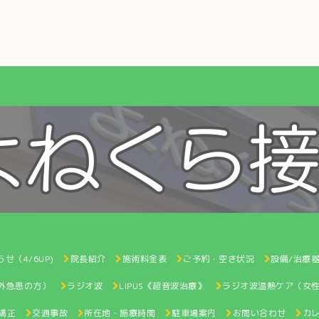
せ（4/6UP)
院長紹介
施術料金表
ご予約・空き状況
設備/治療
間外急患の方）
ラジオ波
LIPUS《超音波治療》
ラジオ波温熱ケア（女
矯正
交通事故
所在地・施療時間
駐車場案内
お問い合わせ
カ