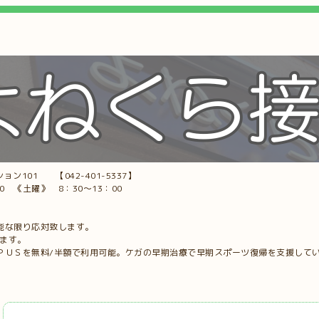
ョン101 【042-401-5337】
00 《土曜》 8：30～13：00
能な限り応対致します。
します。
ＰＵＳを無料/半額で利用可能。ケガの早期治療で早期スポーツ復帰を支援して