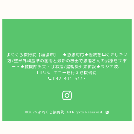
よねくら接骨院【稲城市】 ★急患対応★怪我を早く治したい
方/整形外科基準の施術と最新の機器で患者さんの治療をサポ
ート★膝関節外来・ばね指/腱鞘炎外来併設★ラジオ波、
LIPUS、エコーを行える接骨院
042-401-5337
©2026
よねくら接骨院
. All Rights Reserved.