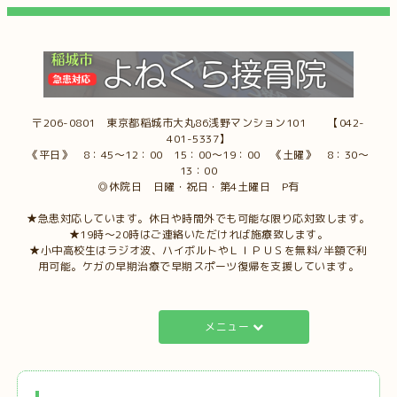
〒206-0801 東京都稲城市大丸86浅野マンション101 【042-
401-5337】
《平日》 8：45～12：00 15：00～19：00 《土曜》 8：30～
13：00
◎休院日 日曜・祝日・第4土曜日 P有
★急患対応しています。休日や時間外でも可能な限り応対致します。
★19時～20時はご連絡いただければ施療致します。
★小中高校生はラジオ波、ハイボルトやＬＩＰＵＳを無料/半額で利
用可能。ケガの早期治療で早期スポーツ復帰を支援しています。
メニュー