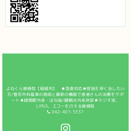
よねくら接骨院【稲城市】 ★急患対応★怪我を早く治したい
方/整形外科基準の施術と最新の機器で患者さんの治療をサポ
ート★膝関節外来・ばね指/腱鞘炎外来併設★ラジオ波、
LIPUS、エコーを行える接骨院
042-401-5337