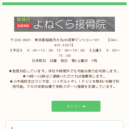
〒206-0801 東京都稲城市大丸86浅野マンション101 【042-
401-5337】
《平日》 8：45～12：00 15：00～19：00 《土曜》 8：30～
13：00
◎休院日 日曜・祝日・第4土曜日 P有
★急患対応しています。休日や時間外でも可能な限り応対致します。
★19時～20時はご連絡いただければ施療致します。
★小中高校生はラジオ波、ハイボルトやＬＩＰＵＳを無料/半額で利
用可能。ケガの早期治療で早期スポーツ復帰を支援しています。
メニュー