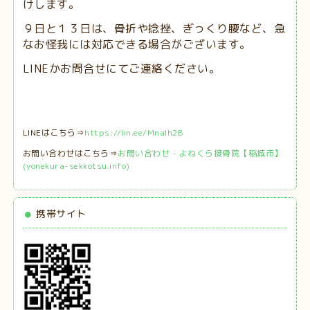
けします。
９日と１３日は、
骨折や捻挫、ぎっくり腰など、急
なお怪我には対応できる場合がございます。
LINEかお問合せにてご連絡ください。
LINEはこちら⇒
https://lin.ee/MnaIh2B
お問い合わせはこちら⇒
お問い合わせ - よねくら接骨院【稲城市】
(yonekura-sekkotsu.info)
携帯サイト