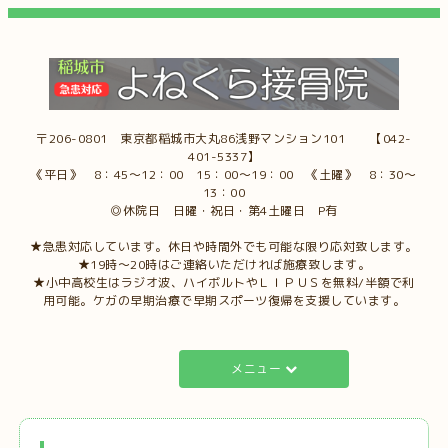
〒206-0801 東京都稲城市大丸86浅野マンション101 【042-
401-5337】
《平日》 8：45～12：00 15：00～19：00 《土曜》 8：30～
13：00
◎休院日 日曜・祝日・第4土曜日 P有
★急患対応しています。休日や時間外でも可能な限り応対致します。
★19時～20時はご連絡いただければ施療致します。
★小中高校生はラジオ波、ハイボルトやＬＩＰＵＳを無料/半額で利
用可能。ケガの早期治療で早期スポーツ復帰を支援しています。
メニュー